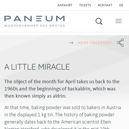
ANFAHRT
TICKETS
KONTAKT
DE
Suchen
Togg
navig
NEWS-ÜBERSICHT
A LITTLE MIRACLE
The object of the month for April takes us back to the
1960s and the beginnings of backaldrin, which was
then known simply as aldrin.
At that time, baking powder was sold to bakers in Austria
in the displayed 1 kg tin. The history of baking powder
generally dates back to the American scientist Eben