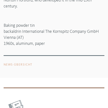
Norton Horsford, who developed it in the mid-19th
century.
Baking powder tin
backaldrin International The Kornspitz Company GmbH
Vienna (AT)
1960s, aluminum, paper
NEWS-ÜBERSICHT