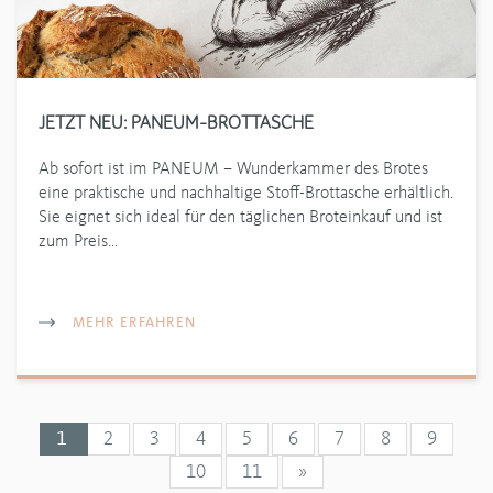
JETZT NEU: PANEUM-BROTTASCHE
Ab sofort ist im PANEUM – Wunderkammer des Brotes
eine praktische und nachhaltige Stoff-Brottasche erhältlich.
Sie eignet sich ideal für den täglichen Broteinkauf und ist
zum Preis…
MEHR ERFAHREN
1
2
3
4
5
6
7
8
9
10
11
»