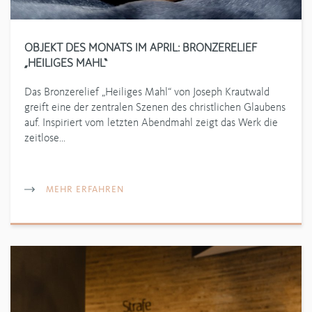
OBJEKT DES MONATS IM APRIL: BRONZERELIEF
„HEILIGES MAHL“
Das Bronzerelief „Heiliges Mahl“ von Joseph Krautwald
greift eine der zentralen Szenen des christlichen Glaubens
auf. Inspiriert vom letzten Abendmahl zeigt das Werk die
zeitlose…
MEHR ERFAHREN