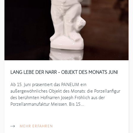
LANG LEBE DER NARR – OBJEKT DES MONATS JUNI
Ab 15. Juni präsentiert das PANEUM ein
außergewöhnliches Objekt des Monats: die Porzellanfigur
des berühmten Hofnarren Joseph Fröhlich aus der
Porzellanmanufaktur Meissen. Bis 15.…
MEHR ERFAHREN