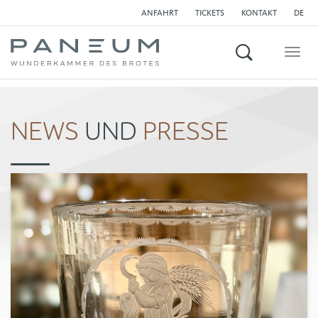
ANFAHRT
TICKETS
KONTAKT
DE
Suchen
Togg
navig
NEWS
UND
PRESSE